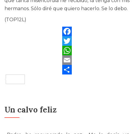
que tanta misericordia he recibido, la tenga con mis
hermanos. Sólo diré que quiero hacerlo. Se lo debo.
(TOP12L)
Facebook
Twitter
WhatsApp
Email
Compartir
Un calvo feliz