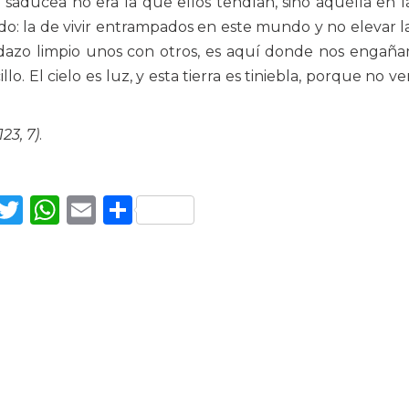
saducea no era la que ellos tendían, sino aquélla en 
do: la de vivir entrampados en este mundo y no elevar la
adazo limpio unos con otros, es aquí donde nos engañ
lo. El cielo es luz, y esta tierra es tiniebla, porque no v
23, 7)
.
Facebook
Twitter
WhatsApp
Email
Compartir