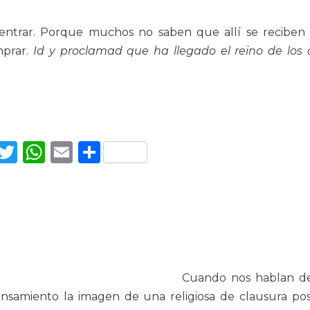
entrar. Porque muchos no saben que allí se reciben 
mprar.
Id y proclamad que ha llegado el reino de los c
Facebook
Twitter
WhatsApp
Email
Compartir
Cuando nos hablan de
ensamiento la imagen de una religiosa de clausura po