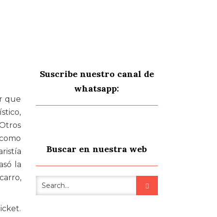
Suscribe nuestro canal de
whatsapp:
ir que
stico,
 Otros
n como
Buscar en nuestra web
ristía
asó la
carro,
icket.