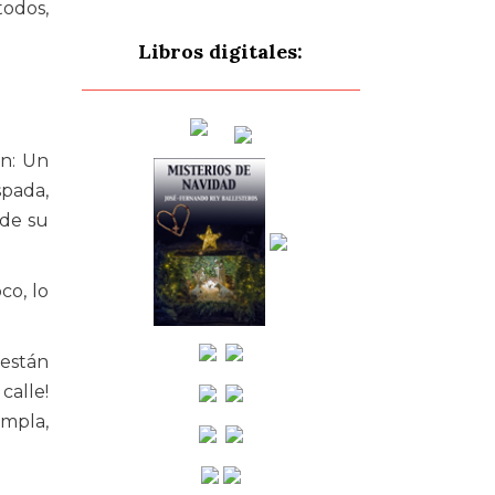
todos,
Libros digitales:
an: Un
spada,
 de su
co, lo
 están
calle!
empla,