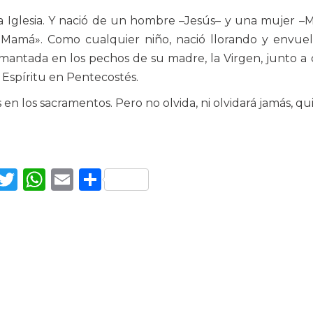
a Iglesia. Y nació de un hombre –Jesús– y una mujer –M
 «Mamá». Como cualquier niño, nació llorando y envue
mantada en los pechos de su madre, la Virgen, junto a
l Espíritu en Pentecostés.
 en los sacramentos. Pero no olvida, ni olvidará jamás, qu
Facebook
Twitter
WhatsApp
Email
Compartir