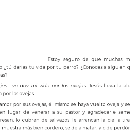
Estoy seguro de que muchas m
ero ¿tú darías tu vida por tu perro? ¿Conoces a alguien 
ías?
jas… yo doy mi vida por las ovejas
. Jesús lleva la al
 por las ovejas.
amor por sus ovejas, él mismo se haya vuelto oveja y s
 en lugar de venerar a su pastor y agradecerle seme
esan, lo cubren de salivazos, le arrancan la piel a tira
e muestra más bien cordero, se deja matar, y pide perdó