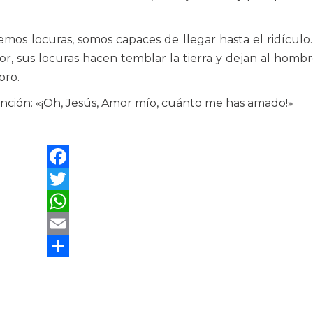
os locuras, somos capaces de llegar hasta el ridículo
, sus locuras hacen temblar la tierra y dejan al homb
bro.
nción: «¡Oh, Jesús, Amor mío, cuánto me has amado!»
Facebook
Twitter
WhatsApp
Email
Compartir