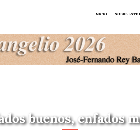
INICIO
SOBRE ESTE
ados buenos, enfados m