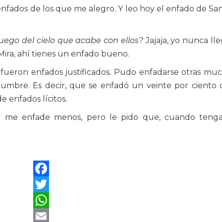
enfados de los que me alegro. Y leo hoy el enfado de Sa
uego del cielo que acabe con ellos?
Jajaja, yo nunca ll
 Mira, ahí tienes un enfado bueno.
fueron enfados justificados. Pudo enfadarse otras muc
umbre. Es decir, que se enfadó un veinte por ciento 
 enfados lícitos.
e me enfade menos, pero le pido que, cuando teng
Facebook
Twitter
WhatsApp