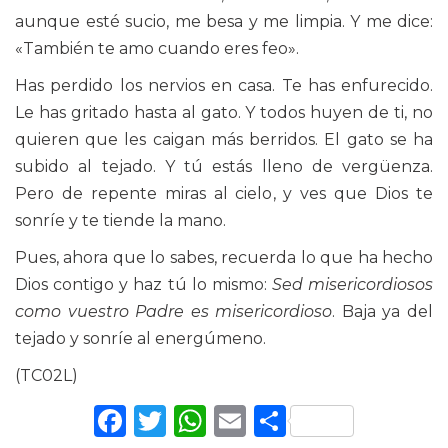
aunque esté sucio, me besa y me limpia. Y me dice:
«También te amo cuando eres feo».
Has perdido los nervios en casa. Te has enfurecido.
Le has gritado hasta al gato. Y todos huyen de ti, no
quieren que les caigan más berridos. El gato se ha
subido al tejado. Y tú estás lleno de vergüenza.
Pero de repente miras al cielo, y ves que Dios te
sonríe y te tiende la mano.
Pues, ahora que lo sabes, recuerda lo que ha hecho
Dios contigo y haz tú lo mismo:
Sed misericordiosos
como vuestro Padre es misericordioso
. Baja ya del
tejado y sonríe al energúmeno.
(TC02L)
Facebook
Twitter
WhatsApp
Email
Comparti