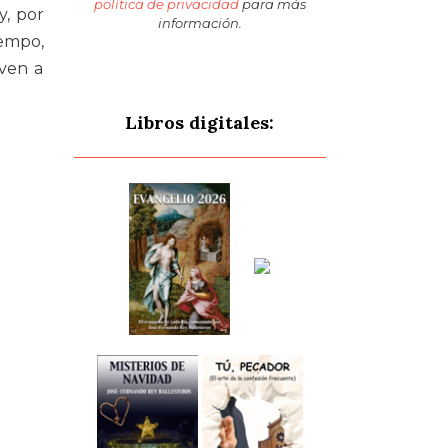
política de privacidad
para más
y, por
información.
iempo,
even a
Libros digitales: