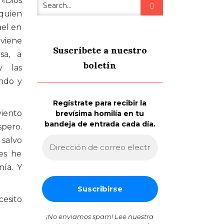
 «Dios
uien
ael en
viene
Suscríbete a nuestro
sa, a
boletín
y las
ndo y
Regístrate para recibir la
ento
brevísima homilía en tu
bandeja de entrada cada día.
pero.
 salvo
ces he
nía. Y
cesito
¡No enviamos spam! Lee nuestra