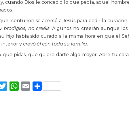
os y, cuando Dios le concedió lo que pedía, aquel hombr
hados.
el centurión se acercó a Jesús para pedir la curación
y prodigios, no creéis
. Algunos no creerán aunque los
 hijo había sido curado a la misma hora en que el Se
 interior y
creyó él con toda su familia
.
 que pidas, que quiere darte algo mayor. Abre tu cor
Facebook
Twitter
WhatsApp
Email
Compartir