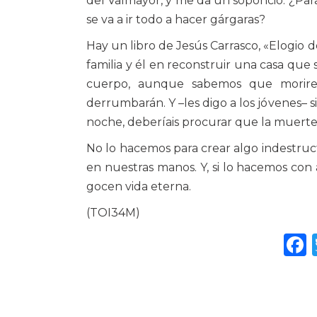
del Valmayor, y me da un soponcio. ¿Para 
se va a ir todo a hacer gárgaras?
Hay un libro de Jesús Carrasco, «Elogio
familia y él en reconstruir una casa qu
cuerpo, aunque sabemos que morire
derrumbarán. Y –les digo a los jóvenes– s
noche, deberíais procurar que la muerte
No lo hacemos para crear algo indestruct
en nuestras manos. Y, si lo hacemos con
gocen vida eterna.
(TOI34M)