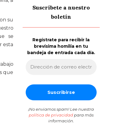
la, si
Suscríbete a nuestro
boletín
ron su
uestro
ue se
Regístrate para recibir la
r esta
brevísima homilía en tu
bandeja de entrada cada día.
rabajo
as que
¡No enviamos spam! Lee nuestra
política de privacidad
para más
información.