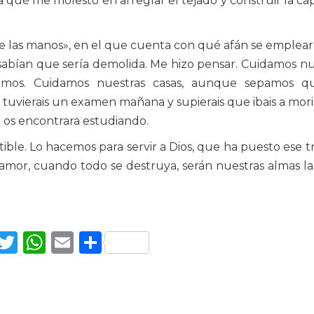
qué me molesto en arreglar el tejado y construir la capil
 de las manos», en el que cuenta con qué afán se emplea
e sabían que sería demolida. Me hizo pensar. Cuidamos n
mos. Cuidamos nuestras casas, aunque sepamos q
i tuvierais un examen mañana y supierais que ibais a mori
 os encontrara estudiando.
ible. Lo hacemos para servir a Dios, que ha puesto ese t
 amor, cuando todo se destruya, serán nuestras almas l
Facebook
Twitter
WhatsApp
Email
Compartir