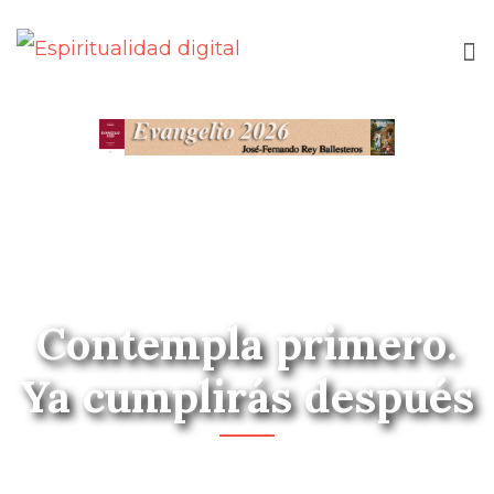
Contempla primero.
Ya cumplirás después