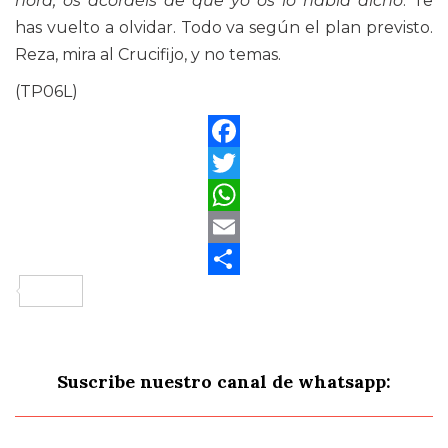
hora, os acordéis de que yo os lo había dicho
. Te
has vuelto a olvidar. Todo va según el plan previsto.
Reza, mira al Crucifijo, y no temas.
(TP06L)
Facebook
Twitter
WhatsApp
Email
Compartir
Suscribe nuestro canal de whatsapp: