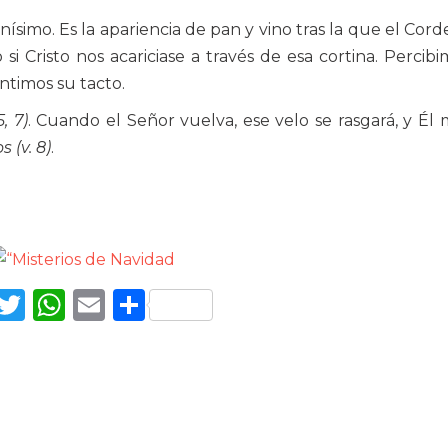
inísimo. Es la apariencia de pan y vino tras la que el Cord
i Cristo nos acariciase a través de esa cortina. Percibi
ntimos su tacto.
, 7)
. Cuando el Señor vuelva, ese velo se rasgará, y Él
 (v. 8)
.
Facebook
Twitter
WhatsApp
Email
Compartir