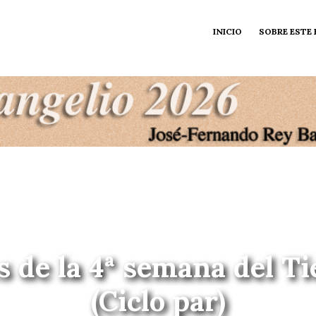
INICIO
SOBRE ESTE
s de la 4ª semana del 
(Ciclo par)