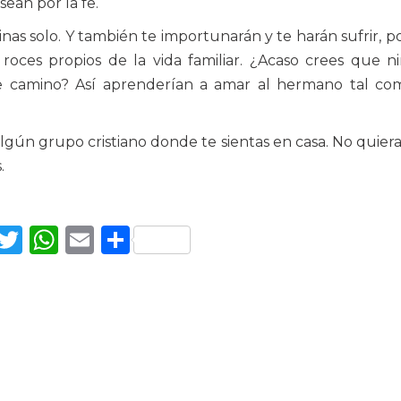
sean por la fe.
nas solo. Y también te importunarán y te harán sufrir, 
 roces propios de la vida familiar. ¿Acaso crees que 
 camino? Así aprenderían a amar al hermano tal com
algún grupo cristiano donde te sientas en casa. No quieras
.
Facebook
Twitter
WhatsApp
Email
Compartir