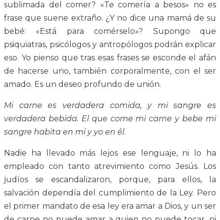
sublimada del comer? «Te comería a besos» no es
frase que suene extraño. ¿Y no dice una mamá de su
bebé: «Está para comérselo»? Supongo que
psiquiatras, psicólogos y antropólogos podrán explicar
eso. Yo pienso que tras esas frases se esconde el afán
de hacerse uno, también corporalmente, con el ser
amado. Es un deseo profundo de unión.
Mi carne es verdadera comida, y mi sangre es
verdadera bebida. El que come mi carne y bebe mi
sangre habita en mí y yo en él
.
Nadie ha llevado más lejos ese lenguaje, ni lo ha
empleado con tanto atrevimiento como Jesús. Los
judíos se escandalizaron, porque, para ellos, la
salvación dependía del cumplimiento de la Ley. Pero
el primer mandato de esa ley era amar a Dios, y un ser
de carne no puede amar a quien no puede tocar, ni