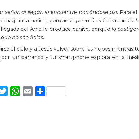
 señor, al llegar, lo encuentre portándose así
. Para e
a magnífica noticia, porque
lo pondrá al frente de tod
la llegada del Amo le produce pánico, porque
lo castiga
s que no son fieles
.
irse el cielo y a Jesús volver sobre las nubes mientras t
 por un barranco y tu smartphone explota en la mesi
Facebook
Twitter
WhatsApp
Email
Compartir