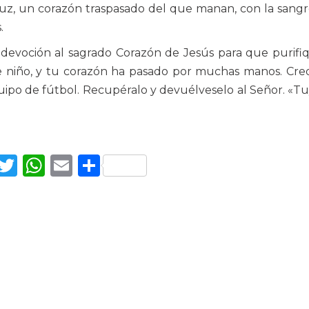
uz, un corazón traspasado del que manan, con la sangr
.
 devoción al sagrado Corazón de Jesús para que purifi
e niño, y tu corazón ha pasado por muchas manos. Cr
quipo de fútbol. Recupéralo y devuélveselo al Señor. «Tu
Facebook
Twitter
WhatsApp
Email
Compartir