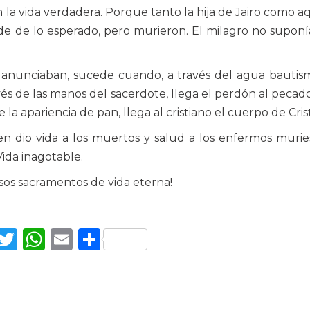
a vida verdadera. Porque tanto la hija de Jairo como a
e de lo esperado, pero murieron. El milagro no suponí
s anunciaban, sucede cuando, a través del agua bautism
vés de las manos del sacerdote, llega el perdón al pecado
la apariencia de pan, llega al cristiano el cuerpo de Cris
n dio vida a los muertos y salud a los enfermos muri
ida inagotable.
sos sacramentos de vida eterna!
Facebook
Twitter
WhatsApp
Email
Compartir