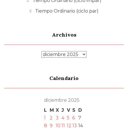
Tiempo Ordinario (ciclo impar)
Tiempo Ordinario (ciclo par)
Archivos
Archivos
Calendario
diciembre 2025
L
M
X
J
V
S
D
1
2
3
4
5
6
7
8
9
10
11
12
13
14