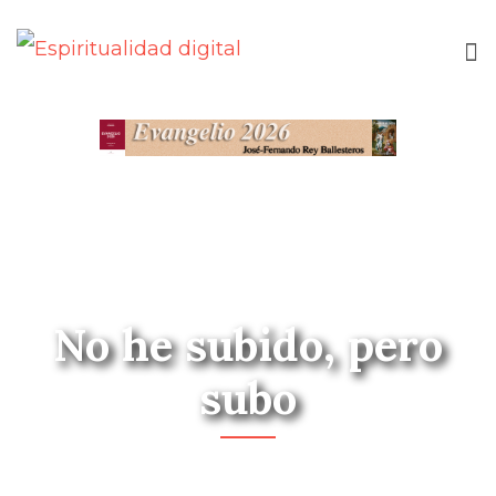
No he subido, pero
subo